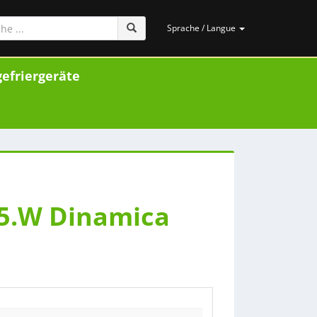
Sprache / Langue
efriergeräte
5.W Dinamica