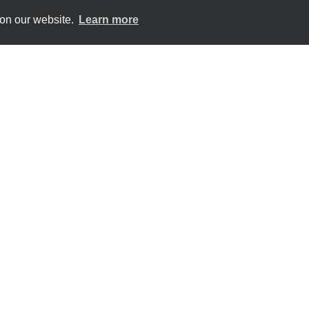
 on our website.
Learn more
eser Webseite liegt bei den AutorInnen. Sie gibt nicht unbedingt d
ne Verantwortung für jegliche Verwendung der darin enthaltenen 