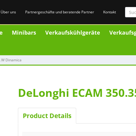
Über uns
Partnergeschäfte und beratende Partner
Kontakt
e
Minibars
Verkaufskühlgeräte
Verkaufsg
35.W Dinamica
.W Dinamica
DeLonghi ECAM 350.3
Product Details