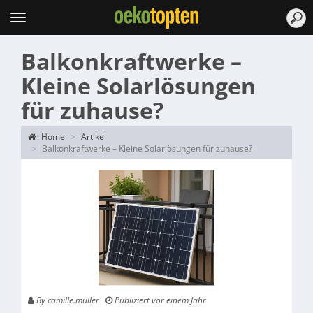
Topten
Menu
Balkonkraftwerke –
Kleine Solarlösungen
für zuhause?
Home
Artikel
Balkonkraftwerke – Kleine Solarlösungen für zuhause?
By camille.muller
Publiziert vor einem Jahr