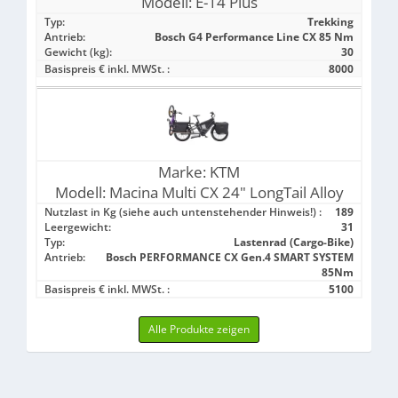
Modell:
E-14 Plus
Typ:
Trekking
Antrieb:
Bosch G4 Performance Line CX 85 Nm
Gewicht (kg):
30
Basispreis € inkl. MWSt. :
8000
Marke:
KTM
Modell:
Macina Multi CX 24" LongTail Alloy
Nutzlast in Kg (siehe auch untenstehender Hinweis!) :
189
Leergewicht:
31
Typ:
Lastenrad (Cargo-Bike)
Antrieb:
Bosch PERFORMANCE CX Gen.4 SMART SYSTEM
85Nm
Basispreis € inkl. MWSt. :
5100
Alle Produkte zeigen