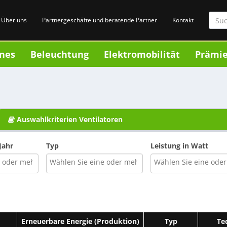
Über uns
Partnergeschäfte und beratende Partner
Kontakt
nes
Beleuchtung
Elektromobilität
Prämi
Auswahlkriterien Ventilatoren
Jahr
Typ
Leistung in Watt
Erneuerbare Energie (Produktion)
Typ
Te