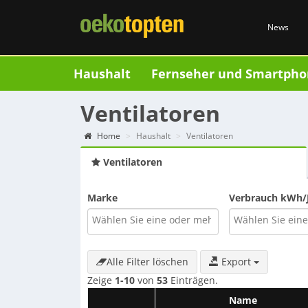
News
Haushalt
Fernseher und Smartpho
Ventilatoren
Home
Haushalt
Ventilatoren
Ventilatoren
Marke
Verbrauch kWh/
Alle Filter löschen
Export
Zeige
1-10
von
53
Einträgen.
Name