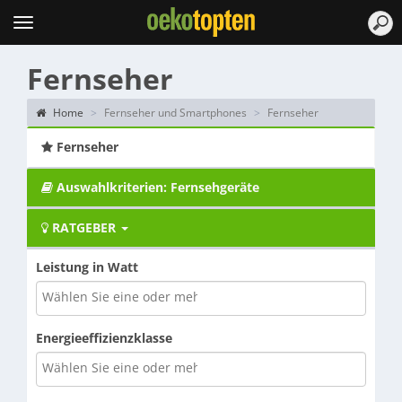
Topten
Menu
Fernseher
Home
Fernseher und Smartphones
Fernseher
Fernseher
Auswahlkriterien: Fernsehgeräte
RATGEBER
Leistung in Watt
Energieeffizienzklasse