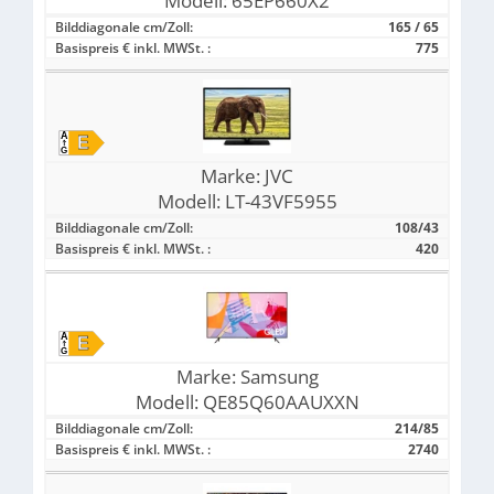
Modell:
65EP660X2
Bilddiagonale cm/Zoll:
165 / 65
Basispreis € inkl. MWSt. :
775
Marke:
JVC
Modell:
LT-43VF5955
Bilddiagonale cm/Zoll:
108/43
Basispreis € inkl. MWSt. :
420
Marke:
Samsung
Modell:
QE85Q60AAUXXN
Bilddiagonale cm/Zoll:
214/85
Basispreis € inkl. MWSt. :
2740