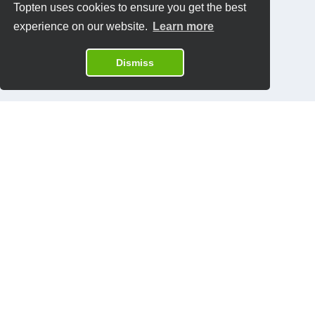
Topten uses cookies to ensure you get the best
experience on our website.
Learn more
Dismiss
Datenschutzrichtlinien
Kontakt
Software:
Topten International Group © 2026