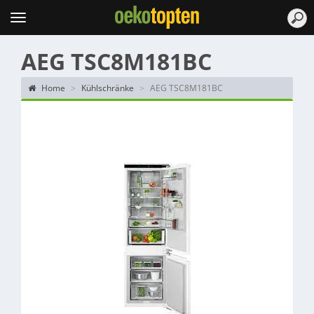
Topten
Menu
AEG TSC8M181BC
Home
Kühlschränke
AEG TSC8M181BC