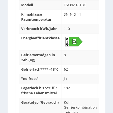
Modell
TSC8M181BC
Klimaklasse
SN-N-ST-T
Raumtemperatur
Verbrauch kWh/Jahr
110
Energieeffizienzklasse
Gefriervermögen in
8
24h (Kg)
Gefrierfach**** -18°C
62
"no frost"
Ja
Lagerfach bis 5°C für
182
frische Lebensmittel
Gerätetyp (Gebrauch)
Kühl-
Gefrierkombination
- einbau