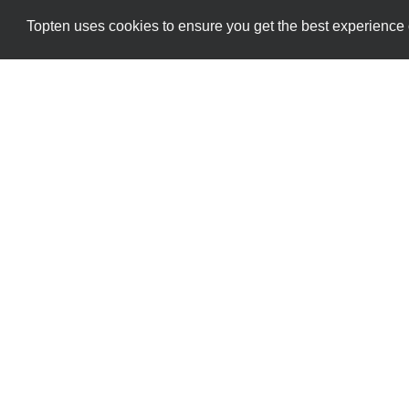
Topten uses cookies to ensure you get the best experience
Datenschutzrichtlinien
Kontakt
Die alleinige Verantwortung für den Inhalt di
übernimmt kei