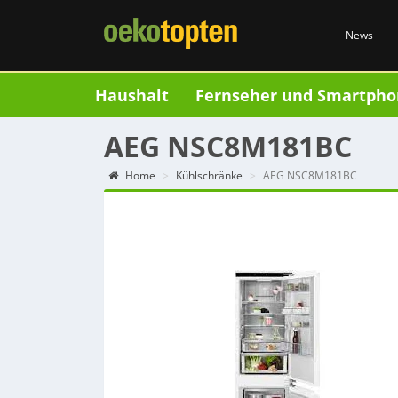
News
Haushalt
Fernseher und Smartpho
AEG NSC8M181BC
Home
Kühlschränke
AEG NSC8M181BC