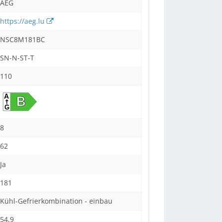
AEG
https://aeg.lu
NSC8M181BC
SN-N-ST-T
110
8
62
Ja
181
Kühl-Gefrierkombination - einbau
54,9