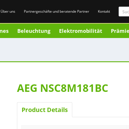
Über uns
Partnergeschäfte und beratende Partner
Kontakt
nes
Beleuchtung
Elektromobilität
Prämi
AEG NSC8M181BC
Product Details