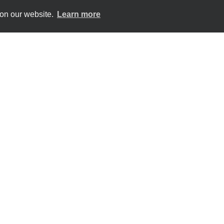
 on our website.
Learn more
eser Webseite liegt bei den AutorInnen. Sie gibt nicht unbedingt d
ne Verantwortung für jegliche Verwendung der darin enthaltenen 