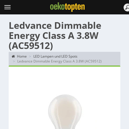
Topten
Menu
Ledvance Dimmable
Energy Class A 3.8W
(AC59512)
Home
LED Lampen und LED Spots
Ledvance Dimmable Energy Class A 3.8W (AC59512)