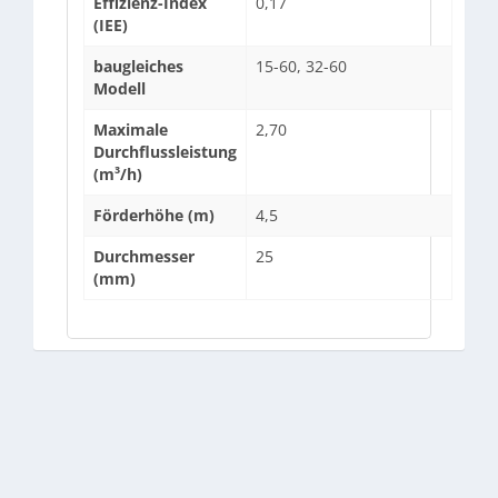
Effizienz-Index
0,17
(IEE)
baugleiches
15-60, 32-60
Modell
Maximale
2,70
Durchflussleistung
(m³/h)
Förderhöhe (m)
4,5
Durchmesser
25
(mm)