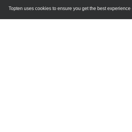
Topten uses cookies to ensure you get the best experience
Datenschutzrichtlinien
Kontakt
Die alleinige Verantwortung für den Inhalt di
übernimmt kei