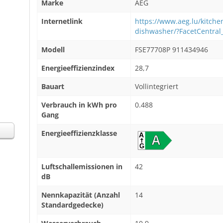
Marke
AEG
Internetlink
https://www.aeg.lu/kitche
dishwasher/?FacetCentra
Modell
FSE77708P 911434946
Energieeffizienzindex
28,7
Bauart
Vollintegriert
Verbrauch in kWh pro
0.488
Gang
Energieeffizienzklasse
Luftschallemissionen in
42
dB
Nennkapazität (Anzahl
14
Standardgedecke)