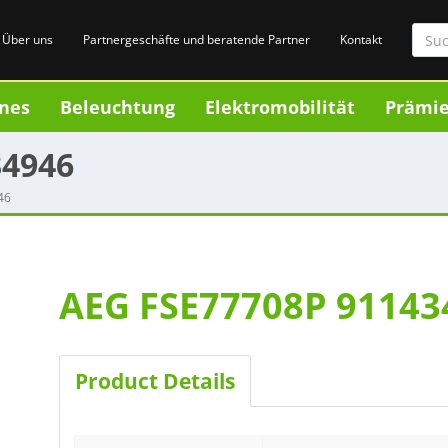
Über uns
Partnergeschäfte und beratende Partner
Kontakt
nes
Beleuchtung
Elektromobilität
Prämi
34946
46
AEG FSE77708P 91143
Product Details