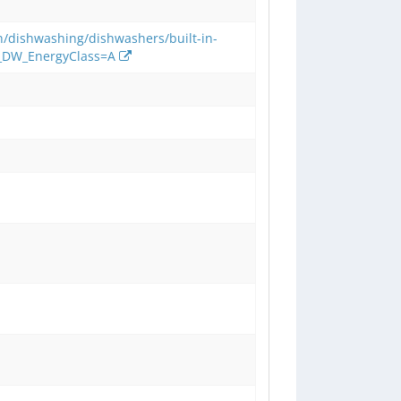
n/dishwashing/dishwashers/built-in-
l_DW_EnergyClass=A