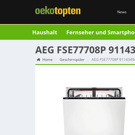
News
Haushalt
Fernseher und Smartpho
AEG FSE77708P 9114
Home
Geschirrspüler
AEG FSE77708P 9114349