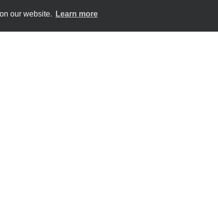
 on our website.
Learn more
eser Webseite liegt bei den AutorInnen. Sie gibt nicht unbedingt d
ne Verantwortung für jegliche Verwendung der darin enthaltenen 