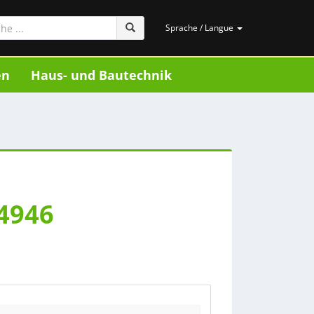
Sprache / Langue
en
Haus- und Bautechnik
4946