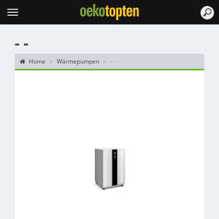
Topten
Menu
- -
Home
Wärmepumpen
- -