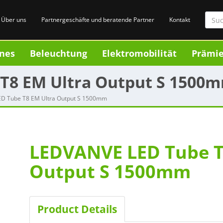
Über uns
Partnergeschäfte und beratende Partner
Kontakt
nes
Beleuchtung
Elektromobilität
Prämi
T8 EM Ultra Output S 1500
D Tube T8 EM Ultra Output S 1500mm
LEDVANVE LED Tube T
Output S 1500mm
Product Details