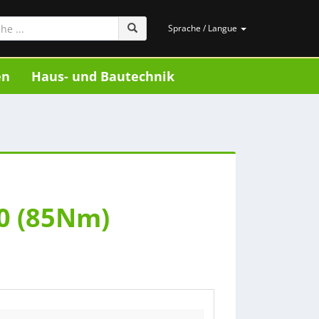
Sprache / Langue
en
Haus- und Bautechnik
00 (85Nm)