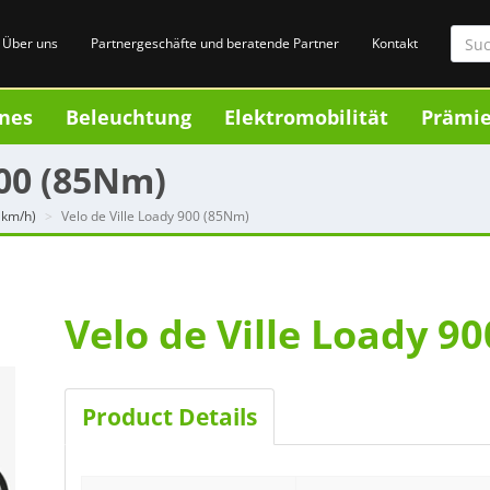
Über uns
Partnergeschäfte und beratende Partner
Kontakt
nes
Beleuchtung
Elektromobilität
Prämi
900 (85Nm)
 km/h)
Velo de Ville Loady 900 (85Nm)
Velo de Ville Loady 9
Product Details