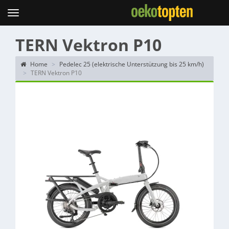
Topten
Menu
TERN Vektron P10
Home
Pedelec 25 (elektrische Unterstützung bis 25 km/h)
TERN Vektron P10