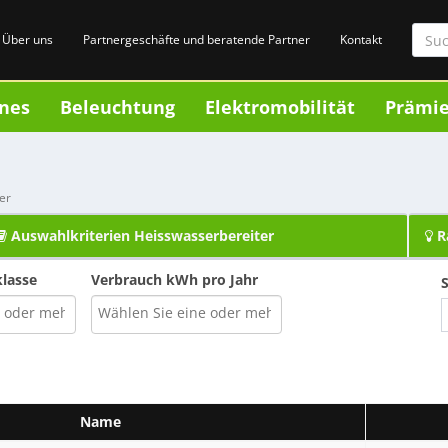
Über uns
Partnergeschäfte und beratende Partner
Kontakt
nes
Beleuchtung
Elektromobilität
Prämi
r
er
Auswahlkriterien Heisswasserbereiter
R
klasse
Verbrauch kWh pro Jahr
S
Name