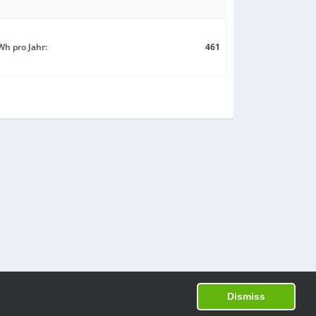
h pro Jahr:
461
Dismiss