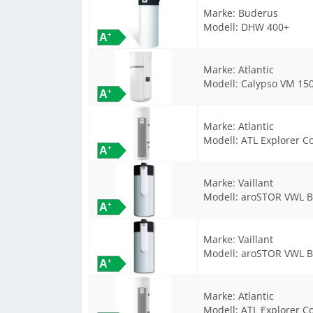
Marke:
Buderus
Modell:
DHW 400+
Marke:
Atlantic
Modell:
Calypso VM 15
Marke:
Atlantic
Modell:
ATL Explorer Co
Marke:
Vaillant
Modell:
aroSTOR VWL B
Marke:
Vaillant
Modell:
aroSTOR VWL B
Marke:
Atlantic
Modell:
ATL Explorer Co