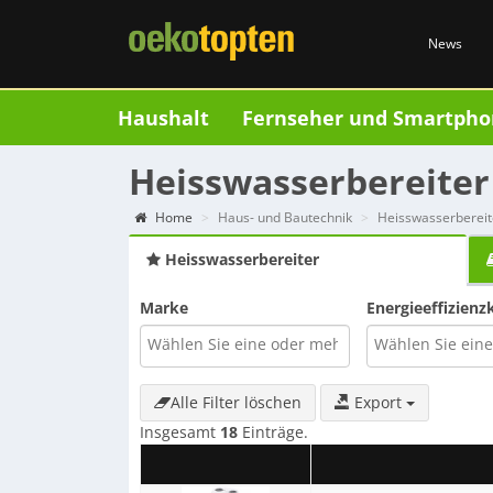
News
Haushalt
Fernseher und Smartpho
Heisswasserbereite
Home
Haus- und Bautechnik
Heisswasserbereit
Heisswasserbereiter
Marke
Energieeffizienz
Alle Filter löschen
Export
Insgesamt
18
Einträge.