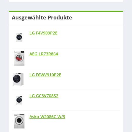
Ausgewählte Produkte
LG F4V909P2E
AEG LR73R864
LG F6WV910P2E
LG GC3V708S2
Asko W2086C.W/3